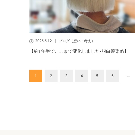
2026.6.12
ブログ（想い・考え）
【約1年半でここまで変化しました/脱白髪染め】
1
2
3
4
5
6
…