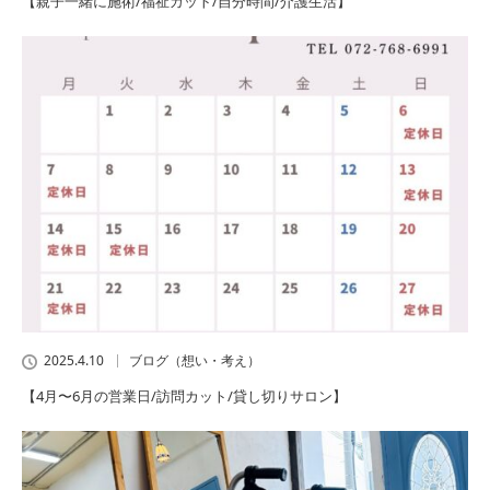
【親子一緒に施術/福祉カット/自分時間/介護生活】
2025.4.10
ブログ（想い・考え）
【4月〜6月の営業日/訪問カット/貸し切りサロン】