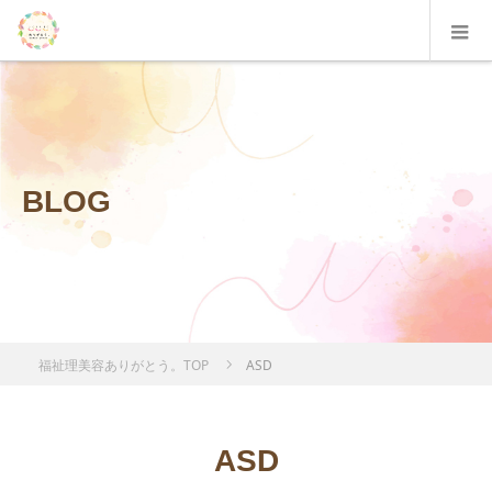
BLOG
福祉理美容ありがとう。TOP
ASD
ASD