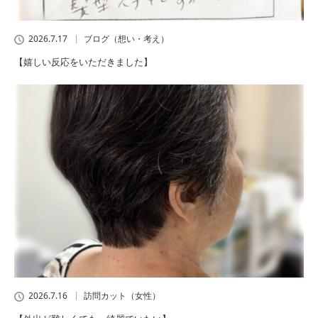
2026.7.17
ブログ（想い・考え）
【嬉しい反応をいただきました】
2026.7.16
訪問カット（女性）