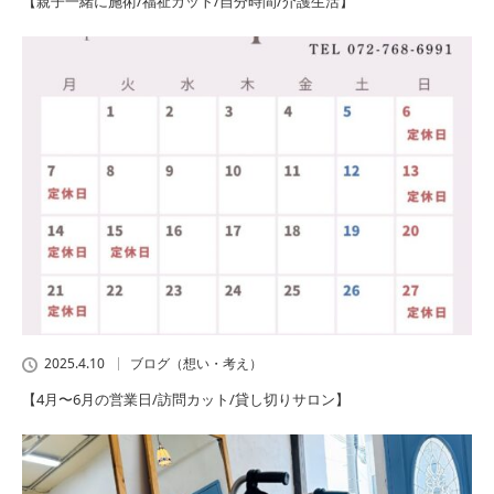
【親子一緒に施術/福祉カット/自分時間/介護生活】
2025.4.10
ブログ（想い・考え）
【4月〜6月の営業日/訪問カット/貸し切りサロン】