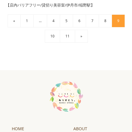
【店内バリアフリー/貸切り美容室/伊丹市/稲野駅】
«
1
…
4
5
6
7
8
9
10
11
»
HOME
ABOUT