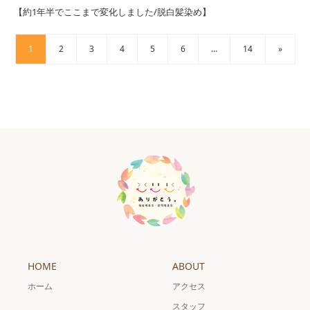
【約1年半でここまで変化しました/脱白髪染め】
1
2
3
4
5
6
…
14
»
HOME
ABOUT
ホーム
アクセス
スタッフ