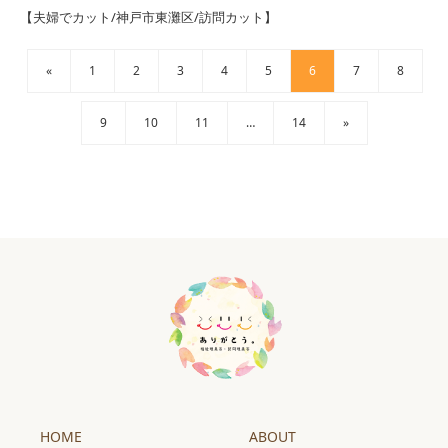
【夫婦でカット/神戸市東灘区/訪問カット】
«
1
2
3
4
5
6
7
8
9
10
11
…
14
»
HOME
ABOUT