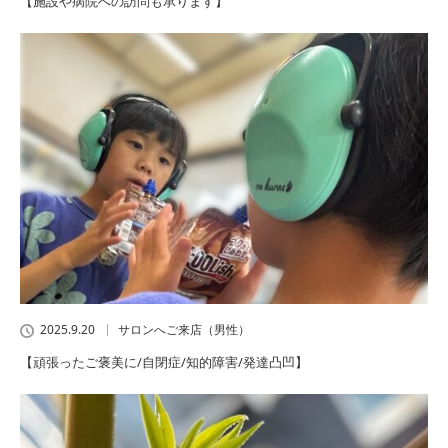
【施設や病院への訪問も承ります】
2025.9.20
サロンへご来店（男性）
【頑張ったご褒美に/自閉症/知的障害/発達凸凹】