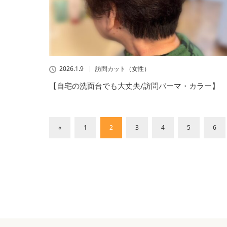
2026.1.9
訪問カット（女性）
【自宅の洗面台でも大丈夫/訪問パーマ・カラー】
«
1
2
3
4
5
6