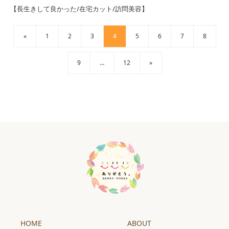
【長生きして良かった/在宅カット/訪問美容】
«
1
2
3
4
5
6
7
8
9
…
12
»
HOME
ABOUT