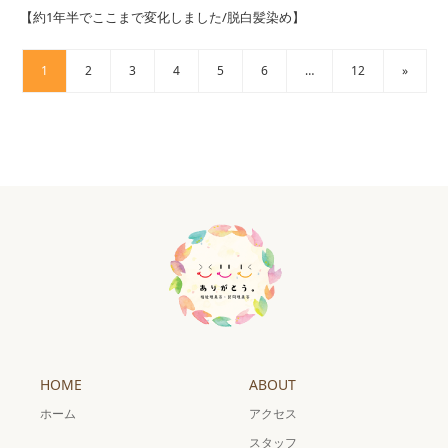
【約1年半でここまで変化しました/脱白髪染め】
1
2
3
4
5
6
…
12
»
HOME
ABOUT
ホーム
アクセス
スタッフ