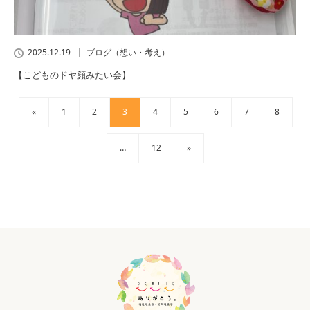
2025.12.19
ブログ（想い・考え）
【こどものドヤ顔みたい会】
«
1
2
3
4
5
6
7
8
…
12
»