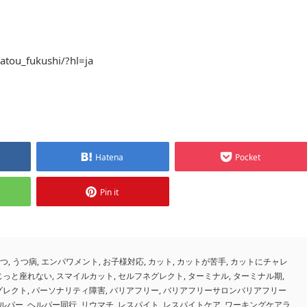
atou_fukushi/?hl=ja
Hatena
Pocket
Pin it
つ
,
うつ病
,
エンパワメント
,
お子様対応
,
カット
,
カットが苦手
,
カットにチャレ
じっと座れない
,
スマイルカット
,
セルフネグレクト
,
ターミナル
,
ターミナル期
,
グレクト
,
パーソナリティ障害
,
バリアフリー
,
バリアフリーサロンバリアフリー
ルパー
,
ヘルパー同行
,
リウマチ
,
レスパイト
,
レスパイトケア
,
ワーキングケアラ