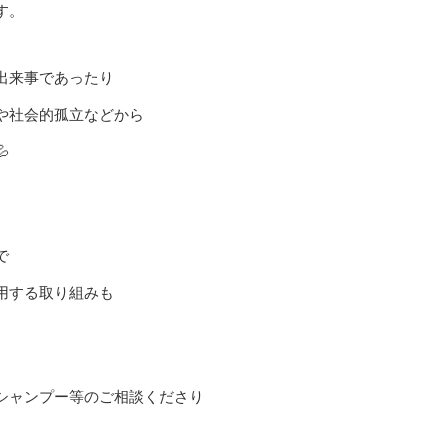
す。
出来事であったり
や社会的孤立などから

で
用する取り組みも
シャンプー等のご相談くださり