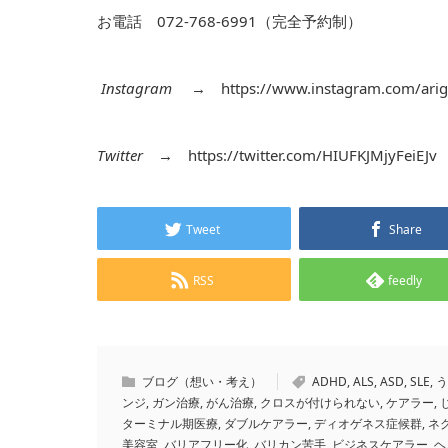
お電話 072-768-6991（完全予約制）
Instagram
→
https://www.instagram.com/arig
Twitter
→
https://twitter.com/HIUFKJMjyFeiEJv
Tweet
Share
RSS
feedly
ブログ（想い・考え）
ADHD
,
ALS
,
ASD
,
SLE
,
う
ンジ
,
ガン治療
,
がん治療
,
クロスが付けられない
,
ケアラー
,
ターミナル期医療
,
ダブルケアラー
,
ディオゲネス症候群
,
ネ
美容室
,
バリアフリー化
,
バリカン苦手
,
ビジネスケアラー
,
ヘ