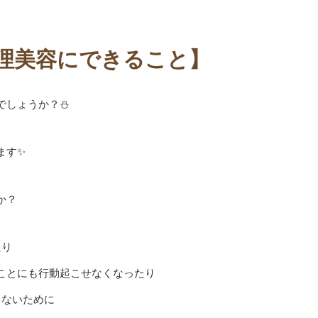
祉理美容にできること】
でしょうか？⛄
ます✨
か？
たり
ことにも行動起こせなくなったり
きないために