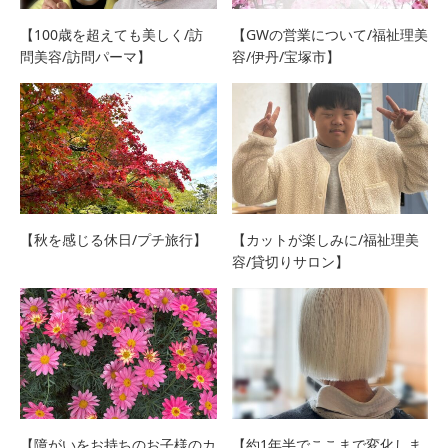
【100歳を超えても美しく/訪
【GWの営業について/福祉理美
問美容/訪問パーマ】
容/伊丹/宝塚市】
【秋を感じる休日/プチ旅行】
【カットが楽しみに/福祉理美
容/貸切りサロン】
【障がいをお持ちのお子様のカ
【約1年半でここまで変化しま