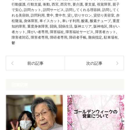
行動援護
,
行動支援
,
衝動
,
西宮
,
西宮市
,
要介護
,
要支援
,
視覚障害
,
親子
で安心
,
訪問カット
,
訪問サービス
,
訪問してくれる理容師
,
訪問してく
れる美容師
,
訪問利用
,
豊中
,
豊中市
,
貸し切りサロン
,
貸切り美容室
,
赤
松隆滋
,
身体障害
,
車イスカット
,
車いす利用
,
酸素
,
酸素チューブ
,
重度
知的障害
,
重度身体障害
,
闘病
,
闘病生活
,
阪神エリア
,
阪神地区
,
障がい
者カット
,
障がい者専用
,
障害福祉
,
障害福祉サービス
,
障害者カット
,
障害者対応
,
障害者専用
,
障碍者専用
,
障碍者手帳
,
難病指定
,
駐車場有
,
鬱
前の記事
次の記事
関連記事