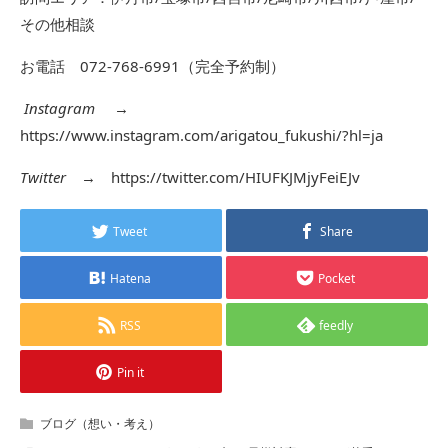
その他相談
お電話 072-768-6991（完全予約制）
Instagram
→
https://www.instagram.com/arigatou_fukushi/?hl=ja
Twitter
→
https://twitter.com/HIUFKJMjyFeiEJv
Tweet
Share
Hatena
Pocket
RSS
feedly
Pin it
ブログ（想い・考え）