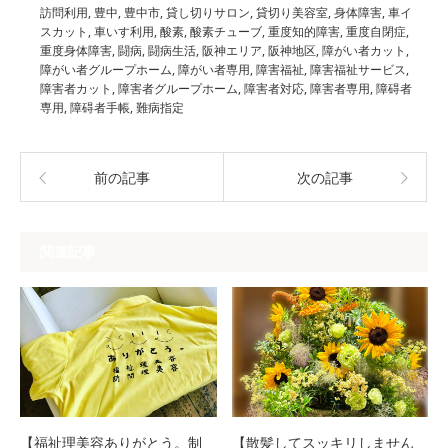
訪問利用
,
豊中
,
豊中市
,
貸し切りサロン
,
貸切り美容室
,
身体障害
,
車イ
スカット
,
車いす利用
,
酸素
,
酸素チューブ
,
重度知的障害
,
重度自閉症
,
重度身体障害
,
闘病
,
闘病生活
,
阪神エリア
,
阪神地区
,
障がい者カット
,
障がい者グループホーム
,
障がい者専用
,
障害福祉
,
障害福祉サービス
,
障害者カット
,
障害者グループホーム
,
障害者対応
,
障害者専用
,
障碍者
専用
,
障碍者手帳
,
難病指定
前の記事
次の記事
関連記事
【福祉理美容ありがとう。制
【散髪してスッキリしません