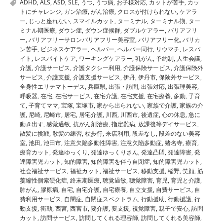
ADHD
,
ALS
,
ASD
,
SLE
,
うつ
,
うつ病
,
お子様対応
,
カットが苦手
,
カッ
トにチャレンジ
,
ガン治療
,
がん治療
,
クロスが付けられない
,
ケアラ
ー
,
じっと座れない
,
スマイルカット
,
ターミナル
,
ターミナル期
,
ター
ミナル期医療
,
ダウン症
,
ダウン症候群
,
ダブルケアラー
,
バリアフリ
ー
,
バリアフリーサロンバリアフリー美容室
,
バリアフリー化
,
バリカ
ン苦手
,
ビジネスケアラー
,
ヘルパー
,
ヘルパー同行
,
リウマチ
,
レスパ
イト
,
レスパイトケア
,
ワーキングケアラー
,
乳がん
,
予約制
,
人生会議
,
介護
,
介護サービス
,
介護タクシー利用
,
介護保険サービス
,
介護保険外
サービス
,
介護支援
,
介護支援サービス
,
伊丹
,
伊丹市
,
保険外サービス
,
全身性エリテマトーデス
,
兵庫県
,
出張・訪問
,
出張対応
,
出張理美容
,
呼吸器
,
在宅
,
在宅サービス
,
在宅介護
,
在宅支援
,
在宅療養
,
多動
,
子育
て
,
子育てママ
,
宝塚
,
宝塚市
,
家から出られない
,
家族で介護
,
家族の介
護
,
尼崎
,
尼崎市
,
居宅
,
居宅介護
,
川西
,
川西市
,
後遺症
,
心の休息
,
急に
動き出す
,
感覚過敏
,
抗がん剤治療
,
指定難病
,
放課後等デイサービス
,
散髪に挑戦
,
散髪の練習
,
杖歩行
,
来店利用
,
段差なし
,
段差のない美容
室
,
池田
,
池田市
,
注意欠陥多動性障害
,
注意欠陥多動症
,
猪名寺
,
療育
,
療育カット
,
発達ゆっくり
,
発達ゆっくりさん
,
発達凸凹
,
発達障害
,
発
達障害児カット
,
知的障害
,
知的障害を伴う自閉症
,
知的障害児カット
,
社会福祉サービス
,
福祉カット
,
福祉サービス
,
移動支援
,
稲野
,
笑顔
,
筋
萎縮性側索硬化症
,
終末期医療
,
聴覚過敏
,
聴覚障害
,
育児
,
育児と介護
,
肺がん
,
膠原病
,
自宅
,
自宅介護
,
自宅療養
,
自立支援
,
自費サービス
,
自
費利用サービス
,
自閉症
,
自閉症スペクトラム
,
行動援助
,
行動援護
,
行
動支援
,
衝動
,
西宮
,
西宮市
,
要介護
,
要支援
,
視覚障害
,
親子で安心
,
訪問
カット
,
訪問サービス
,
訪問してくれる理容師
,
訪問してくれる美容師
,