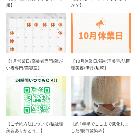
服】
か？】
【1月営業日/高齢者専門/障が
【10月休業日/福祉理美容/訪問
い者専門/美容室】
理美容/伊丹/尼崎】
【ご予約方法について/福祉理
【約1年半でここまで変化しま
美容ありがとう。】
した/脱白髪染め】