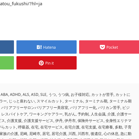
atou_fukushi/?hl=ja
Hatena
Pocket
Pin it
ABA
,
ADHD
,
ALS
,
ASD
,
SLE
,
うつ
,
うつ病
,
お子様対応
,
カットが苦手
,
カットに
ラー
,
じっと座れない
,
スマイルカット
,
ターミナル
,
ターミナル期
,
ターミナル期
,
バリアフリーサロンバリアフリー美容室
,
バリアフリー化
,
バリカン苦手
,
ビジ
,
レスパイトケア
,
ワーキングケアラー
,
乳がん
,
予約制
,
人生会議
,
介護
,
介護サー
ビス
,
介護支援
,
介護支援サービス
,
伊丹
,
伊丹市
,
保険外サービス
,
全身性エリテマ
がらカット
,
呼吸器
,
在宅
,
在宅サービス
,
在宅介護
,
在宅支援
,
在宅療養
,
多動
,
子育
家族の介護
,
尼崎
,
尼崎市
,
居宅
,
居宅介護
,
川西
,
川西市
,
後遺症
,
心の休息
,
急に動