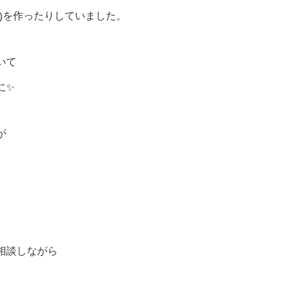
)を作ったりしていました。
いて
に✨
が
相談しながら