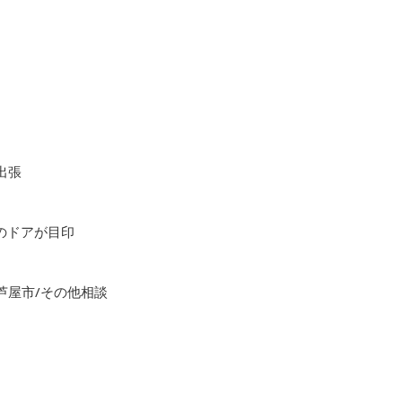
出張
色のドアが目印
芦屋市/その他相談