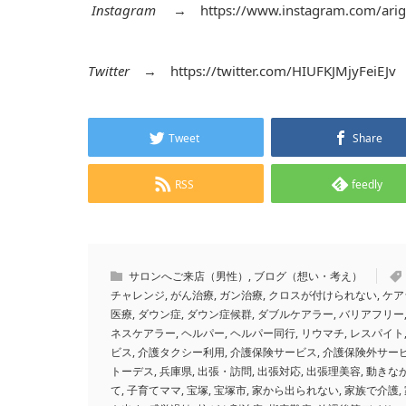
Instagram
→
https://www.instagram.com/arig
Twitter
→
https://twitter.com/HIUFKJMjyFeiEJv
Tweet
Share
RSS
feedly
サロンへご来店（男性）
,
ブログ（想い・考え）
チャレンジ
,
がん治療
,
ガン治療
,
クロスが付けられない
,
ケア
医療
,
ダウン症
,
ダウン症候群
,
ダブルケアラー
,
バリアフリー
ネスケアラー
,
ヘルパー
,
ヘルパー同行
,
リウマチ
,
レスパイト
ビス
,
介護タクシー利用
,
介護保険サービス
,
介護保険外サー
トーデス
,
兵庫県
,
出張・訪問
,
出張対応
,
出張理美容
,
動きな
て
,
子育てママ
,
宝塚
,
宝塚市
,
家から出られない
,
家族で介護
,