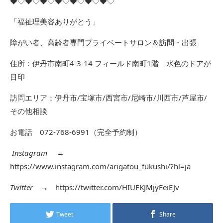
◆◇◆◇◆◇◆◇◆◇◆◇◆◇
「福祉理美容ありがとう」
障がい者、高齢者専門プライベートサロン＆訪問・出張
住所：伊丹市南町4-3-14 フィールド南町1階 水色のドアが
目印
訪問エリア：伊丹市/宝塚市/西宮市/尼崎市/川西市/芦屋市/
その他相談
お電話 072-768-6991（完全予約制）
Instagram
→
https://www.instagram.com/arigatou_fukushi/?hl=ja
Twitter
→
https://twitter.com/HIUFKJMjyFeiEJv
Tweet
Share