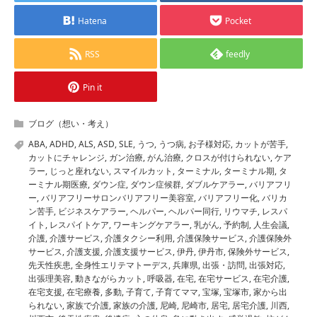
Hatena
Pocket
RSS
feedly
Pin it
ブログ（想い・考え）
ABA
,
ADHD
,
ALS
,
ASD
,
SLE
,
うつ
,
うつ病
,
お子様対応
,
カットが苦手
,
カットにチャレンジ
,
ガン治療
,
がん治療
,
クロスが付けられない
,
ケア
ラー
,
じっと座れない
,
スマイルカット
,
ターミナル
,
ターミナル期
,
タ
ーミナル期医療
,
ダウン症
,
ダウン症候群
,
ダブルケアラー
,
バリアフリ
ー
,
バリアフリーサロンバリアフリー美容室
,
バリアフリー化
,
バリカ
ン苦手
,
ビジネスケアラー
,
ヘルパー
,
ヘルパー同行
,
リウマチ
,
レスパ
イト
,
レスパイトケア
,
ワーキングケアラー
,
乳がん
,
予約制
,
人生会議
,
介護
,
介護サービス
,
介護タクシー利用
,
介護保険サービス
,
介護保険外
サービス
,
介護支援
,
介護支援サービス
,
伊丹
,
伊丹市
,
保険外サービス
,
先天性疾患
,
全身性エリテマトーデス
,
兵庫県
,
出張・訪問
,
出張対応
,
出張理美容
,
動きながらカット
,
呼吸器
,
在宅
,
在宅サービス
,
在宅介護
,
在宅支援
,
在宅療養
,
多動
,
子育て
,
子育てママ
,
宝塚
,
宝塚市
,
家から出
られない
,
家族で介護
,
家族の介護
,
尼崎
,
尼崎市
,
居宅
,
居宅介護
,
川西
,