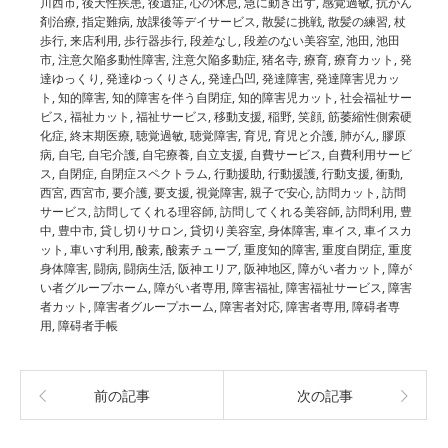
川西市
,
後天性疾患
,
後遺症
,
心の休息
,
急に動き出す
,
感覚過敏
,
抗がん
剤治療
,
指定難病
,
放課後等デイサービス
,
散髪に挑戦
,
散髪の練習
,
杖
歩行
,
来店利用
,
歩行器歩行
,
段差なし
,
段差のない美容室
,
池田
,
池田
市
,
注意欠陥多動性障害
,
注意欠陥多動症
,
猪名寺
,
療育
,
療育カット
,
発
達ゆっくり
,
発達ゆっくりさん
,
発達凸凹
,
発達障害
,
発達障害児カッ
ト
,
知的障害
,
知的障害を伴う自閉症
,
知的障害児カット
,
社会福祉サー
ビス
,
福祉カット
,
福祉サービス
,
移動支援
,
稲野
,
笑顔
,
筋萎縮性側索硬
化症
,
終末期医療
,
聴覚過敏
,
聴覚障害
,
育児
,
育児と介護
,
肺がん
,
膠原
病
,
自宅
,
自宅介護
,
自宅療養
,
自立支援
,
自費サービス
,
自費利用サービ
ス
,
自閉症
,
自閉症スペクトラム
,
行動援助
,
行動援護
,
行動支援
,
衝動
,
西宮
,
西宮市
,
要介護
,
要支援
,
視覚障害
,
親子で安心
,
訪問カット
,
訪問
サービス
,
訪問してくれる理容師
,
訪問してくれる美容師
,
訪問利用
,
豊
中
,
豊中市
,
貸し切りサロン
,
貸切り美容室
,
身体障害
,
車イス
,
車イスカ
ット
,
車いす利用
,
酸素
,
酸素チューブ
,
重度知的障害
,
重度自閉症
,
重度
身体障害
,
闘病
,
闘病生活
,
阪神エリア
,
阪神地区
,
障がい者カット
,
障が
い者グループホーム
,
障がい者専用
,
障害福祉
,
障害福祉サービス
,
障害
者カット
,
障害者グループホーム
,
障害者対応
,
障害者専用
,
障碍者専
用
,
障碍者手帳
前の記事
次の記事