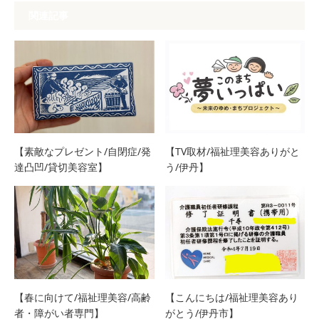
関連記事
【素敵なプレゼント/自閉症/発
【TV取材/福祉理美容ありがと
達凸凹/貸切美容室】
う/伊丹】
【春に向けて/福祉理美容/高齢
【こんにちは/福祉理美容あり
者・障がい者専門】
がとう/伊丹市】