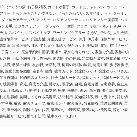
LE
,
うつ
,
うつ病
,
お子様対応
,
カットが苦手
,
カットにチャレンジ
,
カニューレ
,
アラー
,
じっと座ることができない
,
じっと座れない
,
スマイルカット
,
ターミナ
,
ダブルケアラー
,
バリアフリー
,
バリアフリーサロンバリアフリー美容室
,
バリ
カン苦手
,
ビジネスケアラー
,
プライベート空間
,
ブログ（想い・考え） ABA
,
ベ
チ
,
レスパイト
,
レスパイトケア
,
ワーキングケアラー
,
乳がん
,
予約制
,
人生会議
,
護保険外サービス
,
介護支援
,
介護支援サービス
,
伊丹
,
伊丹市
,
保険外サービス
,
張対応
,
出張理美容
,
動いてしまう
,
動きながらカット
,
呼吸器
,
在宅
,
在宅サービ
,
子育てママ
,
完全予約制
,
宝塚
,
宝塚市
,
家から出られない
,
家族で介護
,
家族の介
市
,
座位
,
当日予約可
,
後天性疾患
,
後遺症
,
心の休息
,
急に動き出す
,
感覚過敏
,
抗が
に挑戦
,
散髪の練習
,
杖歩行
,
来店利用
,
梅雨の時期の散髪
,
梅雨対策
,
歩行器歩行
,
害
,
注意欠陥多動症
,
猪名寺
,
療育
,
療育カット
,
発達ゆっくり
,
発達ゆっくりさん
,
伴う自閉症
,
知的障害児カット
,
社会福祉サービス
,
福祉カット
,
福祉サービス
,
移
敏
,
聴覚障害
,
育児
,
育児と介護
,
肺がん
,
膠原病
,
自宅
,
自宅介護
,
自宅療養
,
自立支
ラム
,
行動援助
,
行動援護
,
行動支援
,
衝動
,
衝動性
,
西宮
,
西宮市
,
要介護
,
要支援
,
れる理容師
,
訪問してくれる美容師
,
訪問利用
,
認知症対応
,
豊中
,
豊中市
,
貸し切
いす利用
,
酸素
,
酸素チューブ
,
酸素ボンベ
,
酸素吸入
,
酸素療養
,
重度知的障害
,
重
リア
,
阪神地区
,
階段のないお店
,
階段のない理容室
,
階段のない美容室
,
障がい者
害福祉サービス
,
雨でも訪問
,
駐車スペースあり