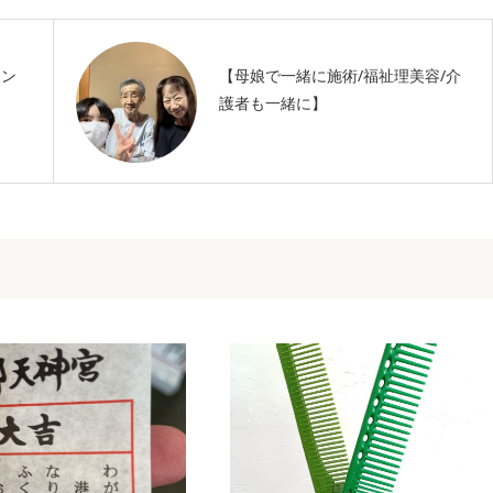
ャン
【母娘で一緒に施術/福祉理美容/介
護者も一緒に】