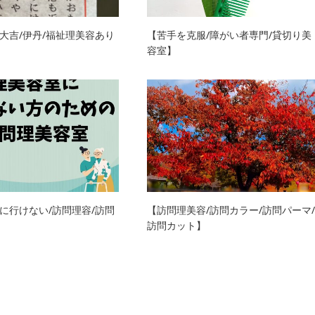
大吉/伊丹/福祉理美容あり
【苦手を克服/障がい者専門/貸切り美
容室】
に行けない/訪問理容/訪問
【訪問理美容/訪問カラー/訪問パーマ/
訪問カット】