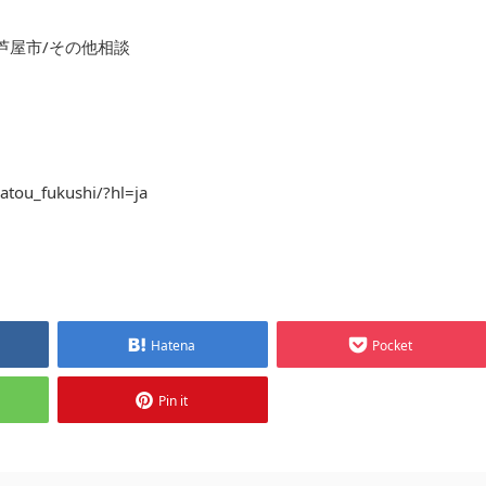
芦屋市/その他相談
atou_fukushi/?hl=ja
Hatena
Pocket
Pin it