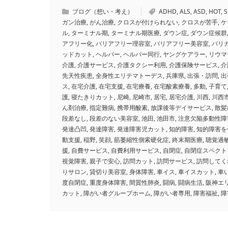
ブログ（想い・考え）
ADHD
,
ALS
,
ASD
,
HOT
,
S
ガン治療
,
がん治療
,
クロスが付けられない
,
クロスが苦手
,
ケ
ル
,
ターミナル期
,
ターミナル期医療
,
ダウン症
,
ダウン症候群
アフリー化
,
バリアフリー理容室
,
バリアフリー美容室
,
バリ
ッドカット
,
ヘルパー
,
ヘルパー同行
,
ヤングケアラー
,
リウマ
介護
,
介護サービス
,
介護タクシー利用
,
介護保険サービス
,
介
先天性疾患
,
全身性エリテマトーデス
,
兵庫県
,
出張・訪問
,
出
ス
,
在宅介護
,
在宅支援
,
在宅療養
,
在宅酸素療養
,
多動
,
子育て
護
,
寝たきりカット
,
尼崎
,
尼崎市
,
居宅
,
居宅介護
,
川西
,
川西
ん剤治療
,
指定難病
,
携帯用酸素
,
放課後等デイサービス
,
散髪
段差なし
,
段差のない美容室
,
池田
,
池田市
,
注意欠陥多動性障
発達凸凹
,
発達障害
,
発達障害児カット
,
知的障害
,
知的障害を
動支援
,
稲野
,
笑顔
,
筋萎縮性側索硬化症
,
終末期医療
,
聴覚過
援
,
自費サービス
,
自費利用サービス
,
自閉症
,
自閉症スペクト
視覚障害
,
親子で安心
,
訪問カット
,
訪問サービス
,
訪問してく
りサロン
,
貸切り美容室
,
身体障害
,
車イス
,
車イスカット
,
車
度自閉症
,
重度身体障害
,
間質性肺炎
,
闘病
,
闘病生活
,
阪神エ
カット
,
障がい者グループホーム
,
障がい者専用
,
障害福祉
,
障