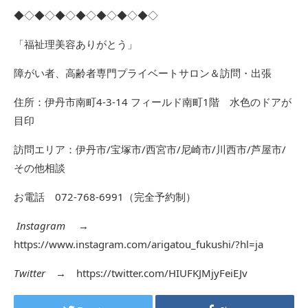
◆◇◆◇◆◇◆◇◆◇◆◇◆◇
「福祉理美容ありがとう」
障がい者、高齢者専門プライベートサロン＆訪問・出張
住所：伊丹市南町4-3-14 フィールド南町1階 水色のドアが
目印
訪問エリア：伊丹市/宝塚市/西宮市/尼崎市/川西市/芦屋市/
その他相談
お電話 072-768-6991（完全予約制）
Instagram
→
https://www.instagram.com/arigatou_fukushi/?hl=ja
Twitter
→
https://twitter.com/HIUFKJMjyFeiEJv