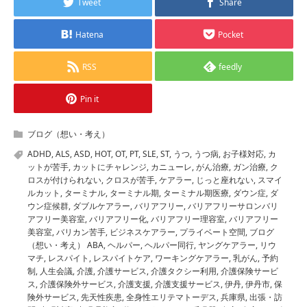
Tweet
Share
Hatena
Pocket
RSS
feedly
Pin it
ブログ（想い・考え）
ADHD
,
ALS
,
ASD
,
HOT
,
OT
,
PT
,
SLE
,
ST
,
うつ
,
うつ病
,
お子様対応
,
カ
ットが苦手
,
カットにチャレンジ
,
カニューレ
,
がん治療
,
ガン治療
,
ク
ロスが付けられない
,
クロスが苦手
,
ケアラー
,
じっと座れない
,
スマイ
ルカット
,
ターミナル
,
ターミナル期
,
ターミナル期医療
,
ダウン症
,
ダ
ウン症候群
,
ダブルケアラー
,
バリアフリー
,
バリアフリーサロンバリ
アフリー美容室
,
バリアフリー化
,
バリアフリー理容室
,
バリアフリー
美容室
,
バリカン苦手
,
ビジネスケアラー
,
プライベート空間
,
ブログ
（想い・考え） ABA
,
ヘルパー
,
ヘルパー同行
,
ヤングケアラー
,
リウ
マチ
,
レスパイト
,
レスパイトケア
,
ワーキングケアラー
,
乳がん
,
予約
制
,
人生会議
,
介護
,
介護サービス
,
介護タクシー利用
,
介護保険サービ
ス
,
介護保険外サービス
,
介護支援
,
介護支援サービス
,
伊丹
,
伊丹市
,
保
険外サービス
,
先天性疾患
,
全身性エリテマトーデス
,
兵庫県
,
出張・訪