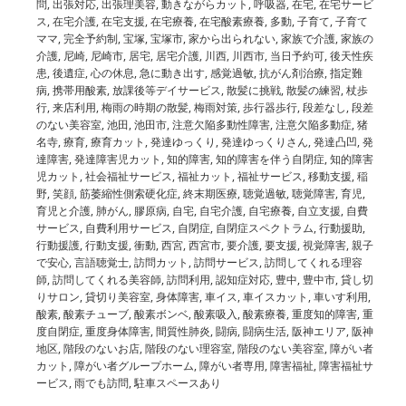
問
,
出張対応
,
出張理美容
,
動きながらカット
,
呼吸器
,
在宅
,
在宅サービ
ス
,
在宅介護
,
在宅支援
,
在宅療養
,
在宅酸素療養
,
多動
,
子育て
,
子育て
ママ
,
完全予約制
,
宝塚
,
宝塚市
,
家から出られない
,
家族で介護
,
家族の
介護
,
尼崎
,
尼崎市
,
居宅
,
居宅介護
,
川西
,
川西市
,
当日予約可
,
後天性疾
患
,
後遺症
,
心の休息
,
急に動き出す
,
感覚過敏
,
抗がん剤治療
,
指定難
病
,
携帯用酸素
,
放課後等デイサービス
,
散髪に挑戦
,
散髪の練習
,
杖歩
行
,
来店利用
,
梅雨の時期の散髪
,
梅雨対策
,
歩行器歩行
,
段差なし
,
段差
のない美容室
,
池田
,
池田市
,
注意欠陥多動性障害
,
注意欠陥多動症
,
猪
名寺
,
療育
,
療育カット
,
発達ゆっくり
,
発達ゆっくりさん
,
発達凸凹
,
発
達障害
,
発達障害児カット
,
知的障害
,
知的障害を伴う自閉症
,
知的障害
児カット
,
社会福祉サービス
,
福祉カット
,
福祉サービス
,
移動支援
,
稲
野
,
笑顔
,
筋萎縮性側索硬化症
,
終末期医療
,
聴覚過敏
,
聴覚障害
,
育児
,
育児と介護
,
肺がん
,
膠原病
,
自宅
,
自宅介護
,
自宅療養
,
自立支援
,
自費
サービス
,
自費利用サービス
,
自閉症
,
自閉症スペクトラム
,
行動援助
,
行動援護
,
行動支援
,
衝動
,
西宮
,
西宮市
,
要介護
,
要支援
,
視覚障害
,
親子
で安心
,
言語聴覚士
,
訪問カット
,
訪問サービス
,
訪問してくれる理容
師
,
訪問してくれる美容師
,
訪問利用
,
認知症対応
,
豊中
,
豊中市
,
貸し切
りサロン
,
貸切り美容室
,
身体障害
,
車イス
,
車イスカット
,
車いす利用
,
酸素
,
酸素チューブ
,
酸素ボンベ
,
酸素吸入
,
酸素療養
,
重度知的障害
,
重
度自閉症
,
重度身体障害
,
間質性肺炎
,
闘病
,
闘病生活
,
阪神エリア
,
阪神
地区
,
階段のないお店
,
階段のない理容室
,
階段のない美容室
,
障がい者
カット
,
障がい者グループホーム
,
障がい者専用
,
障害福祉
,
障害福祉サ
ービス
,
雨でも訪問
,
駐車スペースあり