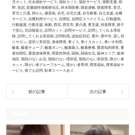
児カット
,
社会福祉サービス
,
福祉カット
,
福祉サービス
,
移動支援
,
稲
野
,
笑顔
,
筋萎縮性側索硬化症
,
終末期医療
,
聴覚過敏
,
聴覚障害
,
育児
,
育児と介護
,
肺がん
,
膠原病
,
自宅
,
自宅介護
,
自宅療養
,
自立支援
,
自費
サービス
,
自費利用サービス
,
自閉症
,
自閉症スペクトラム
,
行動援助
,
行動援護
,
行動支援
,
衝動
,
西宮
,
西宮市
,
要介護
,
要支援
,
視覚障害
,
親子
で安心
,
言語聴覚士
,
訪問カット
,
訪問サービス
,
訪問してくれる理容
師
,
訪問してくれる美容師
,
訪問利用
,
認知症対応
,
豊中
,
豊中市
,
貸し切
りサロン
,
貸切り美容室
,
身体障害
,
車イス
,
車イスカット
,
車いす利用
,
酸素
,
酸素チューブ
,
酸素ボンベ
,
酸素吸入
,
酸素療養
,
重度知的障害
,
重
度自閉症
,
重度身体障害
,
間質性肺炎
,
闘病
,
闘病生活
,
阪神エリア
,
阪神
地区
,
階段のないお店
,
階段のない理容室
,
階段のない美容室
,
障がい者
カット
,
障がい者グループホーム
,
障がい者専用
,
障害福祉
,
障害福祉サ
ービス
,
雨でも訪問
,
駐車スペースあり
前の記事
次の記事
関連記事