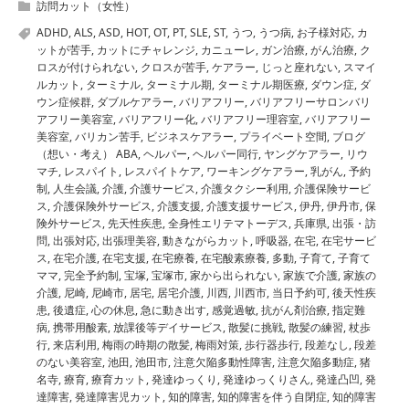
訪問カット（女性）
ADHD
,
ALS
,
ASD
,
HOT
,
OT
,
PT
,
SLE
,
ST
,
うつ
,
うつ病
,
お子様対応
,
カ
ットが苦手
,
カットにチャレンジ
,
カニューレ
,
ガン治療
,
がん治療
,
ク
ロスが付けられない
,
クロスが苦手
,
ケアラー
,
じっと座れない
,
スマイ
ルカット
,
ターミナル
,
ターミナル期
,
ターミナル期医療
,
ダウン症
,
ダ
ウン症候群
,
ダブルケアラー
,
バリアフリー
,
バリアフリーサロンバリ
アフリー美容室
,
バリアフリー化
,
バリアフリー理容室
,
バリアフリー
美容室
,
バリカン苦手
,
ビジネスケアラー
,
プライベート空間
,
ブログ
（想い・考え） ABA
,
ヘルパー
,
ヘルパー同行
,
ヤングケアラー
,
リウ
マチ
,
レスパイト
,
レスパイトケア
,
ワーキングケアラー
,
乳がん
,
予約
制
,
人生会議
,
介護
,
介護サービス
,
介護タクシー利用
,
介護保険サービ
ス
,
介護保険外サービス
,
介護支援
,
介護支援サービス
,
伊丹
,
伊丹市
,
保
険外サービス
,
先天性疾患
,
全身性エリテマトーデス
,
兵庫県
,
出張・訪
問
,
出張対応
,
出張理美容
,
動きながらカット
,
呼吸器
,
在宅
,
在宅サービ
ス
,
在宅介護
,
在宅支援
,
在宅療養
,
在宅酸素療養
,
多動
,
子育て
,
子育て
ママ
,
完全予約制
,
宝塚
,
宝塚市
,
家から出られない
,
家族で介護
,
家族の
介護
,
尼崎
,
尼崎市
,
居宅
,
居宅介護
,
川西
,
川西市
,
当日予約可
,
後天性疾
患
,
後遺症
,
心の休息
,
急に動き出す
,
感覚過敏
,
抗がん剤治療
,
指定難
病
,
携帯用酸素
,
放課後等デイサービス
,
散髪に挑戦
,
散髪の練習
,
杖歩
行
,
来店利用
,
梅雨の時期の散髪
,
梅雨対策
,
歩行器歩行
,
段差なし
,
段差
のない美容室
,
池田
,
池田市
,
注意欠陥多動性障害
,
注意欠陥多動症
,
猪
名寺
,
療育
,
療育カット
,
発達ゆっくり
,
発達ゆっくりさん
,
発達凸凹
,
発
達障害
,
発達障害児カット
,
知的障害
,
知的障害を伴う自閉症
,
知的障害