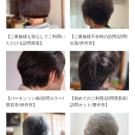
【ご家族様も安心してご利用い
【ご家族様不在時の訪問/訪問/
ただける訪問美容】
出張/伊丹市】
【パーキンソン病/訪問カラー/
【初めてのご利用/訪問理美容/
西宮市/伊丹市】
訪問カット/豊中市】