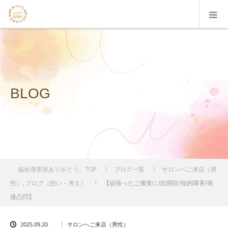
BLOG
福祉理美容ありがとう。TOP
ブログ一覧
サロンへご来店（男
性）
,
ブログ（想い・考え）
【頑張ったご褒美に/自閉症/知的障害/発
達凸凹】
2025.09.20
サロンへご来店（男性）