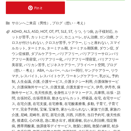
Pin it
サロンへご来店（男性）
,
ブログ（想い・考え）
ADHD
,
ALS
,
ASD
,
HOT
,
OT
,
PT
,
SLE
,
ST
,
うつ
,
うつ病
,
お子様対応
,
カ
ットが苦手
,
カットにチャレンジ
,
カニューレ
,
がん治療
,
ガン治療
,
ク
ロスが付けられない
,
クロスが苦手
,
ケアラー
,
じっと座れない
,
スマイ
ルカット
,
ターミナル
,
ターミナル期
,
ターミナル期医療
,
ダウン症
,
ダ
ウン症候群
,
ダブルケアラー
,
バリアフリー
,
バリアフリーサロンバリ
アフリー美容室
,
バリアフリー化
,
バリアフリー理容室
,
バリアフリー
美容室
,
バリカン苦手
,
ビジネスケアラー
,
プライベート空間
,
ブログ
（想い・考え） ABA
,
ヘルパー
,
ヘルパー同行
,
ヤングケアラー
,
リウ
マチ
,
レスパイト
,
レスパイトケア
,
ワーキングケアラー
,
乳がん
,
予約
制
,
人生会議
,
介護
,
介護サービス
,
介護タクシー利用
,
介護保険サービ
ス
,
介護保険外サービス
,
介護支援
,
介護支援サービス
,
伊丹
,
伊丹市
,
保
険外サービス
,
先天性疾患
,
全身性エリテマトーデス
,
兵庫県
,
出張・訪
問
,
出張対応
,
出張理美容
,
動きながらカット
,
呼吸器
,
在宅
,
在宅サービ
ス
,
在宅介護
,
在宅支援
,
在宅療養
,
在宅酸素療養
,
多動
,
子育て
,
子育て
ママ
,
完全予約制
,
宝塚
,
宝塚市
,
家から出られない
,
家族で介護
,
家族の
介護
,
尼崎
,
尼崎市
,
居宅
,
居宅介護
,
川西
,
川西市
,
当日予約可
,
後天性疾
患
,
後遺症
,
心の休息
,
急に動き出す
,
感覚過敏
,
抗がん剤治療
,
指定難
病
,
携帯用酸素
,
放課後等デイサービス
,
散髪に挑戦
,
散髪の練習
,
杖歩