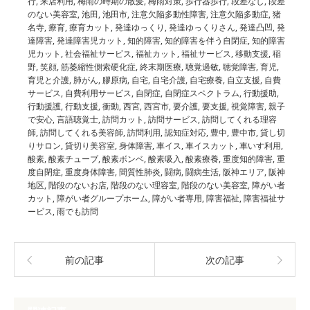
行
,
来店利用
,
梅雨の時期の散髪
,
梅雨対策
,
歩行器歩行
,
段差なし
,
段差
のない美容室
,
池田
,
池田市
,
注意欠陥多動性障害
,
注意欠陥多動症
,
猪
名寺
,
療育
,
療育カット
,
発達ゆっくり
,
発達ゆっくりさん
,
発達凸凹
,
発
達障害
,
発達障害児カット
,
知的障害
,
知的障害を伴う自閉症
,
知的障害
児カット
,
社会福祉サービス
,
福祉カット
,
福祉サービス
,
移動支援
,
稲
野
,
笑顔
,
筋萎縮性側索硬化症
,
終末期医療
,
聴覚過敏
,
聴覚障害
,
育児
,
育児と介護
,
肺がん
,
膠原病
,
自宅
,
自宅介護
,
自宅療養
,
自立支援
,
自費
サービス
,
自費利用サービス
,
自閉症
,
自閉症スペクトラム
,
行動援助
,
行動援護
,
行動支援
,
衝動
,
西宮
,
西宮市
,
要介護
,
要支援
,
視覚障害
,
親子
で安心
,
言語聴覚士
,
訪問カット
,
訪問サービス
,
訪問してくれる理容
師
,
訪問してくれる美容師
,
訪問利用
,
認知症対応
,
豊中
,
豊中市
,
貸し切
りサロン
,
貸切り美容室
,
身体障害
,
車イス
,
車イスカット
,
車いす利用
,
酸素
,
酸素チューブ
,
酸素ボンベ
,
酸素吸入
,
酸素療養
,
重度知的障害
,
重
度自閉症
,
重度身体障害
,
間質性肺炎
,
闘病
,
闘病生活
,
阪神エリア
,
阪神
地区
,
階段のないお店
,
階段のない理容室
,
階段のない美容室
,
障がい者
カット
,
障がい者グループホーム
,
障がい者専用
,
障害福祉
,
障害福祉サ
ービス
,
雨でも訪問
前の記事
次の記事