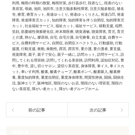
利用
,
梅雨の時期の散髪
,
梅雨対策
,
歩行器歩行
,
段差なし
,
段差のない
美容室
,
母娘
,
池田
,
池田市
,
注意欠陥多動性障害
,
注意欠陥多動症
,
猪名
寺
,
療育
,
療育カット
,
発達ゆっくり
,
発達ゆっくりさん
,
発達凸凹
,
発達
障害
,
発達障害児カット
,
知的障害
,
知的障害を伴う自閉症
,
知的障害児
カット
,
社会福祉サービス
,
福祉カット
,
福祉サービス
,
移動支援
,
稲野
,
笑顔
,
筋萎縮性側索硬化症
,
終末期医療
,
聴覚過敏
,
聴覚障害
,
育児
,
育児
と介護
,
肺がん
,
膠原病
,
自宅
,
自宅介護
,
自宅療養
,
自立支援
,
自費サー
ビス
,
自費利用サービス
,
自閉症
,
自閉症スペクトラム
,
行動援助
,
行動
援護
,
行動支援
,
衝動
,
衝動性
,
西宮
,
西宮市
,
要介護
,
要介護者
,
要支援
,
視覚障害
,
親子
,
親子で安心
,
親子一緒に
,
訪問カット
,
訪問サービス
,
訪
問してくれる理容師
,
訪問してくれる美容師
,
訪問利用
,
認知症対応
,
豊
中
,
豊中市
,
貸し切りサロン
,
貸切り美容室
,
身体障害
,
車イス
,
車イスカ
ット
,
車いす利用
,
酸素
,
酸素チューブ
,
酸素ボンベ
,
酸素吸入
,
酸素療
養
,
重度知的障害
,
重度自閉症
,
重度身体障害
,
間質性肺炎
,
闘病
,
闘病生
活
,
阪神エリア
,
阪神地区
,
階段のないお店
,
階段のない理容室
,
階段の
ない美容室
,
障がい者カット
,
障がい者グループホーム
前の記事
次の記事
関連記事