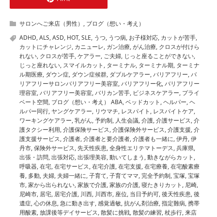
サロンへご来店（男性）
,
ブログ（想い・考え）
ADHD
,
ALS
,
ASD
,
HOT
,
SLE
,
うつ
,
うつ病
,
お子様対応
,
カットが苦手
,
カットにチャレンジ
,
カニューレ
,
ガン治療
,
がん治療
,
クロスが付けら
れない
,
クロスが苦手
,
ケアラー
,
ご夫婦
,
じっと座ることができない
,
じっと座れない
,
スマイルカット
,
ターミナル
,
ターミナル期
,
ターミナ
ル期医療
,
ダウン症
,
ダウン症候群
,
ダブルケアラー
,
バリアフリー
,
バ
リアフリーサロンバリアフリー美容室
,
バリアフリー化
,
バリアフリー
理容室
,
バリアフリー美容室
,
バリカン苦手
,
ビジネスケアラー
,
プライ
ベート空間
,
ブログ（想い・考え） ABA
,
ベッドカット
,
ヘルパー
,
ヘ
ルパー同行
,
ヤングケアラー
,
リウマチ
,
レスパイト
,
レスパイトケア
,
ワーキングケアラー
,
乳がん
,
予約制
,
人生会議
,
介護
,
介護サービス
,
介
護タクシー利用
,
介護保険サービス
,
介護保険外サービス
,
介護支援
,
介
護支援サービス
,
介護者
,
介護者と要介護者
,
介護者も一緒に
,
伊丹
,
伊
丹市
,
保険外サービス
,
先天性疾患
,
全身性エリテマトーデス
,
兵庫県
,
出張・訪問
,
出張対応
,
出張理美容
,
動いてしまう
,
動きながらカット
,
呼吸器
,
在宅
,
在宅サービス
,
在宅介護
,
在宅支援
,
在宅療養
,
在宅酸素療
養
,
多動
,
夫婦
,
夫婦一緒に
,
子育て
,
子育てママ
,
完全予約制
,
宝塚
,
宝塚
市
,
家から出られない
,
家族で介護
,
家族の介護
,
寝たきりカット
,
尼崎
,
尼崎市
,
居宅
,
居宅介護
,
川西
,
川西市
,
座位
,
当日予約可
,
後天性疾患
,
後
遺症
,
心の休息
,
急に動き出す
,
感覚過敏
,
抗がん剤治療
,
指定難病
,
携帯
用酸素
,
放課後等デイサービス
,
散髪に挑戦
,
散髪の練習
,
杖歩行
,
来店