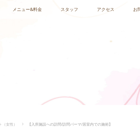
メニュー&料金
スタッフ
アクセス
お
ト（女性）
【入所施設への訪問/訪問パーマ/居室内での施術】