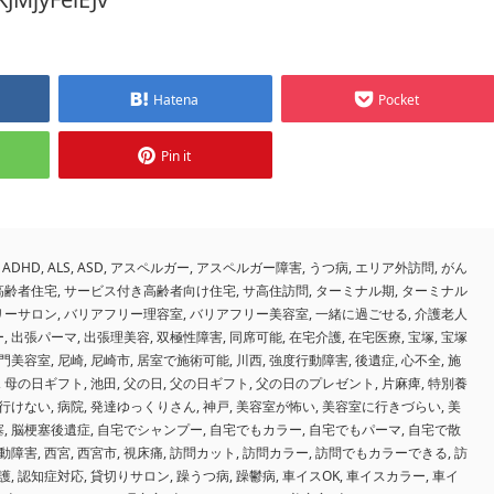
Hatena
Pocket
Pin it
ADHD
,
ALS
,
ASD
,
アスペルガー
,
アスペルガー障害
,
うつ病
,
エリア外訪問
,
がん
高齢者住宅
,
サービス付き高齢者向け住宅
,
サ高住訪問
,
ターミナル期
,
ターミナル
リーサロン
,
バリアフリー理容室
,
バリアフリー美容室
,
一緒に過ごせる
,
介護老人
ー
,
出張パーマ
,
出張理美容
,
双極性障害
,
同席可能
,
在宅介護
,
在宅医療
,
宝塚
,
宝塚
門美容室
,
尼崎
,
尼崎市
,
居室で施術可能
,
川西
,
強度行動障害
,
後遺症
,
心不全
,
施
,
母の日ギフト
,
池田
,
父の日
,
父の日ギフト
,
父の日のプレゼント
,
片麻痺
,
特別養
行けない
,
病院
,
発達ゆっくりさん
,
神戸
,
美容室が怖い
,
美容室に行きづらい
,
美
塞
,
脳梗塞後遺症
,
自宅でシャンプー
,
自宅でもカラー
,
自宅でもパーマ
,
自宅で散
動障害
,
西宮
,
西宮市
,
視床痛
,
訪問カット
,
訪問カラー
,
訪問でもカラーできる
,
訪
護
,
認知症対応
,
貸切りサロン
,
躁うつ病
,
躁鬱病
,
車イスOK
,
車イスカラー
,
車イ