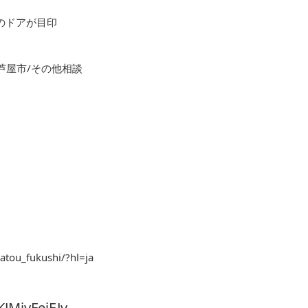
色のドアが目印
芦屋市/その他相談
atou_fukushi/?hl=ja
KJMjyFeiEJv