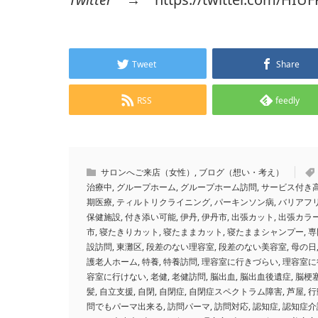
Tweet
Share
RSS
feedly
サロンへご来店（女性）
,
ブログ（想い・考え）
治療中
,
グループホーム
,
グループホーム訪問
,
サービス付き
期医療
,
ティルトリクライニング
,
パーキンソン病
,
バリアフ
保健施設
,
付き添い可能
,
伊丹
,
伊丹市
,
出張カット
,
出張カラ
市
,
寝たきりカット
,
寝たままカット
,
寝たままシャンプー
,
専
設訪問
,
東灘区
,
段差のない理容室
,
段差のない美容室
,
母の日
護老人ホーム
,
特養
,
特養訪問
,
理容室に行きづらい
,
理容室に
容室に行けない
,
老健
,
老健訪問
,
脳出血
,
脳出血後遺症
,
脳梗
髪
,
自立支援
,
自閉
,
自閉症
,
自閉症スペクトラム障害
,
芦屋
,
行
問でもパーマ出来る
,
訪問パーマ
,
訪問対応
,
認知症
,
認知症介