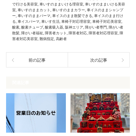
で行ける美容室
,
車いすのままいける理容室
,
車いすのままいける美容
室
,
車いすのままカット
,
車いすのままカラー
,
車イスのままシャンプ
ー
,
車いすのままパーマ
,
車イスのまま散髪できる
,
車イスのまま行け
る
,
車イスパーマ
,
車いす生活
,
車椅子対応理容室
,
車椅子対応美容室
,
酸素
,
酸素チューブ
,
酸素吸入器
,
阪神エリア
,
障がい者専門
,
障がい者
散髪
,
障がい者福祉
,
障害者カット
,
障害者対応
,
障害者対応理容室
,
障
害者対応美容室
,
難病指定
,
高齢者
前の記事
次の記事
関連記事