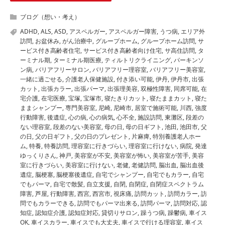
ブログ（想い・考え）
ADHD
,
ALS
,
ASD
,
アスペルガー
,
アスペルガー障害
,
うつ病
,
エリア外
訪問
,
お盆休み
,
がん治療中
,
グループホーム
,
グループホーム訪問
,
サ
ービス付き高齢者住宅
,
サービス付き高齢者向け住宅
,
サ高住訪問
,
タ
ーミナル期
,
ターミナル期医療
,
ティルトリクライニング
,
パーキンソ
ン病
,
バリアフリーサロン
,
バリアフリー理容室
,
バリアフリー美容室
,
一緒に過ごせる
,
介護老人保健施設
,
付き添い可能
,
伊丹
,
伊丹市
,
出張
カット
,
出張カラー
,
出張パーマ
,
出張理美容
,
双極性障害
,
同席可能
,
在
宅介護
,
在宅医療
,
宝塚
,
宝塚市
,
寝たきりカット
,
寝たままカット
,
寝た
ままシャンプー
,
専門美容室
,
尼崎
,
尼崎市
,
居室で施術可能
,
川西
,
強度
行動障害
,
後遺症
,
心の病
,
心の病気
,
心不全
,
施設訪問
,
東灘区
,
段差の
ない理容室
,
段差のない美容室
,
母の日
,
母の日ギフト
,
池田
,
池田市
,
父
の日
,
父の日ギフト
,
父の日のプレゼント
,
片麻痺
,
特別養護老人ホー
ム
,
特養
,
特養訪問
,
理容室に行きづらい
,
理容室に行けない
,
病院
,
発達
ゆっくりさん
,
神戸
,
美容室が不安
,
美容室が怖い
,
美容室が苦手
,
美容
室に行きづらい
,
美容室に行けない
,
老健
,
老健訪問
,
脳出血
,
脳出血後
遺症
,
脳梗塞
,
脳梗塞後遺症
,
自宅でシャンプー
,
自宅でもカラー
,
自宅
でもパーマ
,
自宅で散髪
,
自立支援
,
自閉
,
自閉症
,
自閉症スペクトラム
障害
,
芦屋
,
行動障害
,
西宮
,
西宮市
,
視床痛
,
訪問カット
,
訪問カラー
,
訪
問でもカラーできる
,
訪問でもパーマ出来る
,
訪問パーマ
,
訪問対応
,
認
知症
,
認知症介護
,
認知症対応
,
貸切りサロン
,
躁うつ病
,
躁鬱病
,
車イス
OK
,
車イスカラー
,
車イスでも大丈夫
,
車イスで行ける理容室
,
車イス