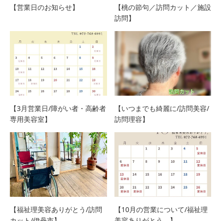
【営業日のお知らせ】
【桃の節句／訪問カット／施設
訪問】
【3月営業日/障がい者・高齢者
【いつまでも綺麗に/訪問美容/
専用美容室】
訪問理容】
【福祉理美容ありがとう/訪問
【10月の営業について/福祉理
カット/伊丹市】
美容ありがとう。】