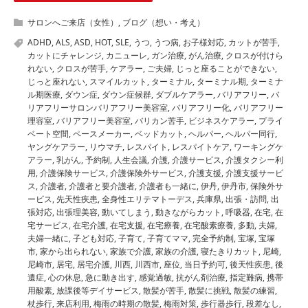
サロンへご来店（女性）
,
ブログ（想い・考え）
ADHD
,
ALS
,
ASD
,
HOT
,
SLE
,
うつ
,
うつ病
,
お子様対応
,
カットが苦手
,
カットにチャレンジ
,
カニューレ
,
ガン治療
,
がん治療
,
クロスが付けら
れない
,
クロスが苦手
,
ケアラー
,
ご夫婦
,
じっと座ることができない
,
じっと座れない
,
スマイルカット
,
ターミナル
,
ターミナル期
,
ターミナ
ル期医療
,
ダウン症
,
ダウン症候群
,
ダブルケアラー
,
バリアフリー
,
バ
リアフリーサロンバリアフリー美容室
,
バリアフリー化
,
バリアフリー
理容室
,
バリアフリー美容室
,
バリカン苦手
,
ビジネスケアラー
,
プライ
ベート空間
,
ペースメーカー
,
ベッドカット
,
ヘルパー
,
ヘルパー同行
,
ヤングケアラー
,
リウマチ
,
レスパイト
,
レスパイトケア
,
ワーキングケ
アラー
,
乳がん
,
予約制
,
人生会議
,
介護
,
介護サービス
,
介護タクシー利
用
,
介護保険サービス
,
介護保険外サービス
,
介護支援
,
介護支援サービ
ス
,
介護者
,
介護者と要介護者
,
介護者も一緒に
,
伊丹
,
伊丹市
,
保険外サ
ービス
,
先天性疾患
,
全身性エリテマトーデス
,
兵庫県
,
出張・訪問
,
出
張対応
,
出張理美容
,
動いてしまう
,
動きながらカット
,
呼吸器
,
在宅
,
在
宅サービス
,
在宅介護
,
在宅支援
,
在宅療養
,
在宅酸素療養
,
多動
,
夫婦
,
夫婦一緒に
,
子ども対応
,
子育て
,
子育てママ
,
完全予約制
,
宝塚
,
宝塚
市
,
家から出られない
,
家族で介護
,
家族の介護
,
寝たきりカット
,
尼崎
,
尼崎市
,
居宅
,
居宅介護
,
川西
,
川西市
,
座位
,
当日予約可
,
後天性疾患
,
後
遺症
,
心の休息
,
急に動き出す
,
感覚過敏
,
抗がん剤治療
,
指定難病
,
携帯
用酸素
,
放課後等デイサービス
,
散髪が苦手
,
散髪に挑戦
,
散髪の練習
,
杖歩行
,
来店利用
,
梅雨の時期の散髪
,
梅雨対策
,
歩行器歩行
,
段差なし
,