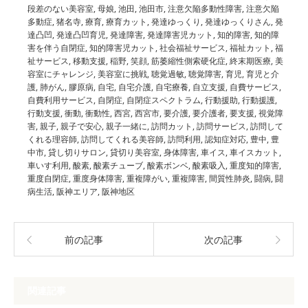
段差のない美容室
,
母娘
,
池田
,
池田市
,
注意欠陥多動性障害
,
注意欠陥
多動症
,
猪名寺
,
療育
,
療育カット
,
発達ゆっくり
,
発達ゆっくりさん
,
発
達凸凹
,
発達凸凹育児
,
発達障害
,
発達障害児カット
,
知的障害
,
知的障
害を伴う自閉症
,
知的障害児カット
,
社会福祉サービス
,
福祉カット
,
福
祉サービス
,
移動支援
,
稲野
,
笑顔
,
筋萎縮性側索硬化症
,
終末期医療
,
美
容室にチャレンジ
,
美容室に挑戦
,
聴覚過敏
,
聴覚障害
,
育児
,
育児と介
護
,
肺がん
,
膠原病
,
自宅
,
自宅介護
,
自宅療養
,
自立支援
,
自費サービス
,
自費利用サービス
,
自閉症
,
自閉症スペクトラム
,
行動援助
,
行動援護
,
行動支援
,
衝動
,
衝動性
,
西宮
,
西宮市
,
要介護
,
要介護者
,
要支援
,
視覚障
害
,
親子
,
親子で安心
,
親子一緒に
,
訪問カット
,
訪問サービス
,
訪問して
くれる理容師
,
訪問してくれる美容師
,
訪問利用
,
認知症対応
,
豊中
,
豊
中市
,
貸し切りサロン
,
貸切り美容室
,
身体障害
,
車イス
,
車イスカット
,
車いす利用
,
酸素
,
酸素チューブ
,
酸素ボンベ
,
酸素吸入
,
重度知的障害
,
重度自閉症
,
重度身体障害
,
重複障がい
,
重複障害
,
間質性肺炎
,
闘病
,
闘
病生活
,
阪神エリア
,
阪神地区
前の記事
次の記事
関連記事