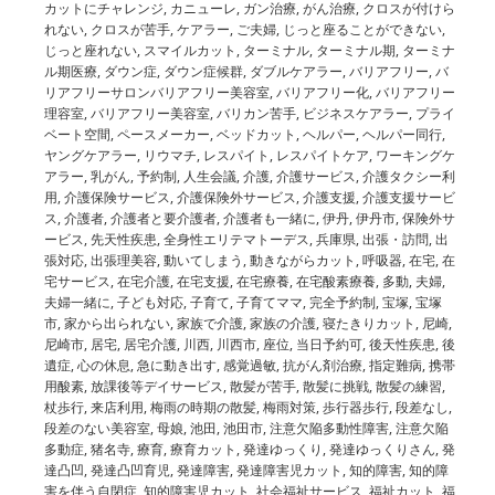
カットにチャレンジ
,
カニューレ
,
ガン治療
,
がん治療
,
クロスが付けら
れない
,
クロスが苦手
,
ケアラー
,
ご夫婦
,
じっと座ることができない
,
じっと座れない
,
スマイルカット
,
ターミナル
,
ターミナル期
,
ターミナ
ル期医療
,
ダウン症
,
ダウン症候群
,
ダブルケアラー
,
バリアフリー
,
バ
リアフリーサロンバリアフリー美容室
,
バリアフリー化
,
バリアフリー
理容室
,
バリアフリー美容室
,
バリカン苦手
,
ビジネスケアラー
,
プライ
ベート空間
,
ペースメーカー
,
ベッドカット
,
ヘルパー
,
ヘルパー同行
,
ヤングケアラー
,
リウマチ
,
レスパイト
,
レスパイトケア
,
ワーキングケ
アラー
,
乳がん
,
予約制
,
人生会議
,
介護
,
介護サービス
,
介護タクシー利
用
,
介護保険サービス
,
介護保険外サービス
,
介護支援
,
介護支援サービ
ス
,
介護者
,
介護者と要介護者
,
介護者も一緒に
,
伊丹
,
伊丹市
,
保険外サ
ービス
,
先天性疾患
,
全身性エリテマトーデス
,
兵庫県
,
出張・訪問
,
出
張対応
,
出張理美容
,
動いてしまう
,
動きながらカット
,
呼吸器
,
在宅
,
在
宅サービス
,
在宅介護
,
在宅支援
,
在宅療養
,
在宅酸素療養
,
多動
,
夫婦
,
夫婦一緒に
,
子ども対応
,
子育て
,
子育てママ
,
完全予約制
,
宝塚
,
宝塚
市
,
家から出られない
,
家族で介護
,
家族の介護
,
寝たきりカット
,
尼崎
,
尼崎市
,
居宅
,
居宅介護
,
川西
,
川西市
,
座位
,
当日予約可
,
後天性疾患
,
後
遺症
,
心の休息
,
急に動き出す
,
感覚過敏
,
抗がん剤治療
,
指定難病
,
携帯
用酸素
,
放課後等デイサービス
,
散髪が苦手
,
散髪に挑戦
,
散髪の練習
,
杖歩行
,
来店利用
,
梅雨の時期の散髪
,
梅雨対策
,
歩行器歩行
,
段差なし
,
段差のない美容室
,
母娘
,
池田
,
池田市
,
注意欠陥多動性障害
,
注意欠陥
多動症
,
猪名寺
,
療育
,
療育カット
,
発達ゆっくり
,
発達ゆっくりさん
,
発
達凸凹
,
発達凸凹育児
,
発達障害
,
発達障害児カット
,
知的障害
,
知的障
害を伴う自閉症
,
知的障害児カット
,
社会福祉サービス
,
福祉カット
,
福