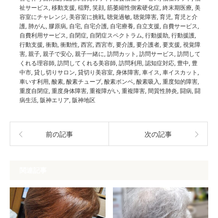
祉サービス
,
移動支援
,
稲野
,
笑顔
,
筋萎縮性側索硬化症
,
終末期医療
,
美
容室にチャレンジ
,
美容室に挑戦
,
聴覚過敏
,
聴覚障害
,
育児
,
育児と介
護
,
肺がん
,
膠原病
,
自宅
,
自宅介護
,
自宅療養
,
自立支援
,
自費サービス
,
自費利用サービス
,
自閉症
,
自閉症スペクトラム
,
行動援助
,
行動援護
,
行動支援
,
衝動
,
衝動性
,
西宮
,
西宮市
,
要介護
,
要介護者
,
要支援
,
視覚障
害
,
親子
,
親子で安心
,
親子一緒に
,
訪問カット
,
訪問サービス
,
訪問して
くれる理容師
,
訪問してくれる美容師
,
訪問利用
,
認知症対応
,
豊中
,
豊
中市
,
貸し切りサロン
,
貸切り美容室
,
身体障害
,
車イス
,
車イスカット
,
車いす利用
,
酸素
,
酸素チューブ
,
酸素ボンベ
,
酸素吸入
,
重度知的障害
,
重度自閉症
,
重度身体障害
,
重複障がい
,
重複障害
,
間質性肺炎
,
闘病
,
闘
病生活
,
阪神エリア
,
阪神地区
前の記事
次の記事
関連記事