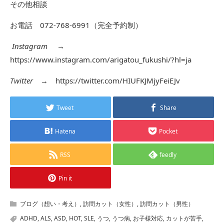
その他相談
お電話 072-768-6991（完全予約制）
Instagram
→
https://www.instagram.com/arigatou_fukushi/?hl=ja
Twitter
→
https://twitter.com/HIUFKJMjyFeiEJv
Tweet
Share
Hatena
Pocket
RSS
feedly
Pin it
ブログ（想い・考え）
,
訪問カット（女性）
,
訪問カット（男性）
ADHD
,
ALS
,
ASD
,
HOT
,
SLE
,
うつ
,
うつ病
,
お子様対応
,
カットが苦手
,