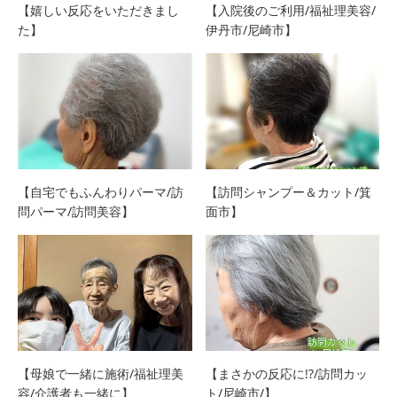
【嬉しい反応をいただきまし
【入院後のご利用/福祉理美容/
た】
伊丹市/尼崎市】
【自宅でもふんわりパーマ/訪
【訪問シャンプー＆カット/箕
問パーマ/訪問美容】
面市】
【母娘で一緒に施術/福祉理美
【まさかの反応に!?/訪問カッ
容/介護者も一緒に】
ト/尼崎市/】