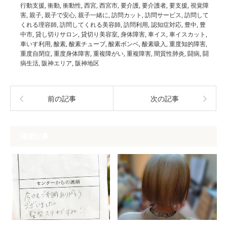
行動支援
,
衝動
,
衝動性
,
西宮
,
西宮市
,
要介護
,
要介護者
,
要支援
,
視覚障
害
,
親子
,
親子で安心
,
親子一緒に
,
訪問カット
,
訪問サービス
,
訪問して
くれる理容師
,
訪問してくれる美容師
,
訪問利用
,
認知症対応
,
豊中
,
豊
中市
,
貸し切りサロン
,
貸切り美容室
,
身体障害
,
車イス
,
車イスカット
,
車いす利用
,
酸素
,
酸素チューブ
,
酸素ボンベ
,
酸素吸入
,
重度知的障害
,
重度自閉症
,
重度身体障害
,
重複障がい
,
重複障害
,
間質性肺炎
,
闘病
,
闘
病生活
,
阪神エリア
,
阪神地区
前の記事
次の記事
関連記事