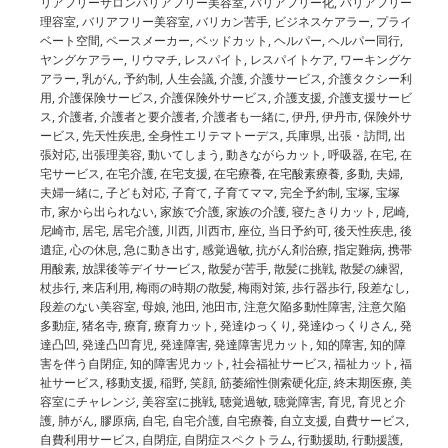
リアフリーサロンバリアフリー美容室
,
バリアフリー化
,
バリアフリー
理容室
,
バリアフリー美容室
,
バリカン苦手
,
ビジネスケアラー
,
プライ
ベート空間
,
ペースメーカー
,
ベッドカット
,
ヘルパー
,
ヘルパー同行
,
ヤングケアラー
,
リウマチ
,
レスパイト
,
レスパイトケア
,
ワーキングケ
アラー
,
乳がん
,
予約制
,
人生会議
,
介護
,
介護サービス
,
介護タクシー利
用
,
介護保険サービス
,
介護保険外サービス
,
介護支援
,
介護支援サービ
ス
,
介護者
,
介護者と要介護者
,
介護者も一緒に
,
伊丹
,
伊丹市
,
保険外サ
ービス
,
先天性疾患
,
全身性エリテマトーデス
,
兵庫県
,
出張・訪問
,
出
張対応
,
出張理美容
,
動いてしまう
,
動きながらカット
,
呼吸器
,
在宅
,
在
宅サービス
,
在宅介護
,
在宅支援
,
在宅療養
,
在宅酸素療養
,
多動
,
夫婦
,
夫婦一緒に
,
子ども対応
,
子育て
,
子育てママ
,
完全予約制
,
宝塚
,
宝塚
市
,
家から出られない
,
家族で介護
,
家族の介護
,
寝たきりカット
,
尼崎
,
尼崎市
,
居宅
,
居宅介護
,
川西
,
川西市
,
座位
,
当日予約可
,
後天性疾患
,
後
遺症
,
心の休息
,
急に動き出す
,
感覚過敏
,
抗がん剤治療
,
指定難病
,
携帯
用酸素
,
放課後等デイサービス
,
散髪が苦手
,
散髪に挑戦
,
散髪の練習
,
杖歩行
,
来店利用
,
梅雨の時期の散髪
,
梅雨対策
,
歩行器歩行
,
段差なし
,
段差のない美容室
,
母娘
,
池田
,
池田市
,
注意欠陥多動性障害
,
注意欠陥
多動症
,
猪名寺
,
療育
,
療育カット
,
発達ゆっくり
,
発達ゆっくりさん
,
発
達凸凹
,
発達凸凹育児
,
発達障害
,
発達障害児カット
,
知的障害
,
知的障
害を伴う自閉症
,
知的障害児カット
,
社会福祉サービス
,
福祉カット
,
福
祉サービス
,
移動支援
,
稲野
,
笑顔
,
筋萎縮性側索硬化症
,
終末期医療
,
美
容室にチャレンジ
,
美容室に挑戦
,
聴覚過敏
,
聴覚障害
,
育児
,
育児と介
護
,
肺がん
,
膠原病
,
自宅
,
自宅介護
,
自宅療養
,
自立支援
,
自費サービス
,
自費利用サービス
,
自閉症
,
自閉症スペクトラム
,
行動援助
,
行動援護
,