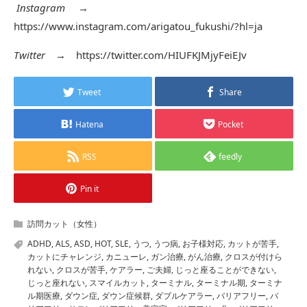
Instagram
→
https://www.instagram.com/arigatou_fukushi/?hl=ja
Twitter
→
https://twitter.com/HIUFKJMjyFeiEJv
Tweet
Share
Hatena
Pocket
RSS
feedly
Pin it
訪問カット（女性）
ADHD
,
ALS
,
ASD
,
HOT
,
SLE
,
うつ
,
うつ病
,
お子様対応
,
カットが苦手
,
カットにチャレンジ
,
カニューレ
,
ガン治療
,
がん治療
,
クロスが付けら
れない
,
クロスが苦手
,
ケアラー
,
ご夫婦
,
じっと座ることができない
,
じっと座れない
,
スマイルカット
,
ターミナル
,
ターミナル期
,
ターミナ
ル期医療
,
ダウン症
,
ダウン症候群
,
ダブルケアラー
,
バリアフリー
,
バ