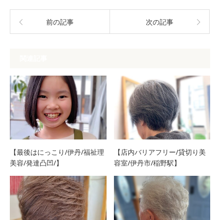
前の記事
次の記事
関連記事
【最後はにっこり/伊丹/福祉理
【店内バリアフリー/貸切り美
美容/発達凸凹/】
容室/伊丹市/稲野駅】