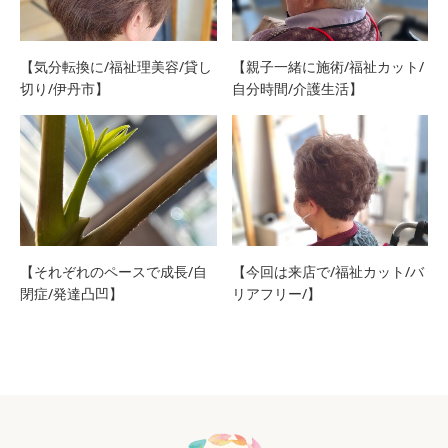
【気分転換に/福祉理美容/貸し
【親子一緒に施術/福祉カット/
切り/伊丹市】
自分時間/介護生活】
【それぞれのペースで成長/自
【今回は来店で/福祉カット/バ
閉症/発達凸凹】
リアフリー/】