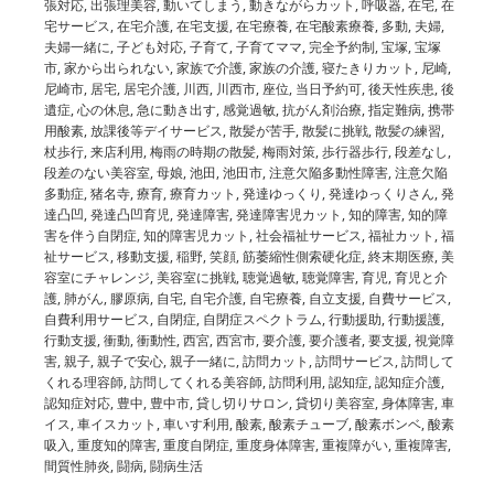
張対応
,
出張理美容
,
動いてしまう
,
動きながらカット
,
呼吸器
,
在宅
,
在
宅サービス
,
在宅介護
,
在宅支援
,
在宅療養
,
在宅酸素療養
,
多動
,
夫婦
,
夫婦一緒に
,
子ども対応
,
子育て
,
子育てママ
,
完全予約制
,
宝塚
,
宝塚
市
,
家から出られない
,
家族で介護
,
家族の介護
,
寝たきりカット
,
尼崎
,
尼崎市
,
居宅
,
居宅介護
,
川西
,
川西市
,
座位
,
当日予約可
,
後天性疾患
,
後
遺症
,
心の休息
,
急に動き出す
,
感覚過敏
,
抗がん剤治療
,
指定難病
,
携帯
用酸素
,
放課後等デイサービス
,
散髪が苦手
,
散髪に挑戦
,
散髪の練習
,
杖歩行
,
来店利用
,
梅雨の時期の散髪
,
梅雨対策
,
歩行器歩行
,
段差なし
,
段差のない美容室
,
母娘
,
池田
,
池田市
,
注意欠陥多動性障害
,
注意欠陥
多動症
,
猪名寺
,
療育
,
療育カット
,
発達ゆっくり
,
発達ゆっくりさん
,
発
達凸凹
,
発達凸凹育児
,
発達障害
,
発達障害児カット
,
知的障害
,
知的障
害を伴う自閉症
,
知的障害児カット
,
社会福祉サービス
,
福祉カット
,
福
祉サービス
,
移動支援
,
稲野
,
笑顔
,
筋萎縮性側索硬化症
,
終末期医療
,
美
容室にチャレンジ
,
美容室に挑戦
,
聴覚過敏
,
聴覚障害
,
育児
,
育児と介
護
,
肺がん
,
膠原病
,
自宅
,
自宅介護
,
自宅療養
,
自立支援
,
自費サービス
,
自費利用サービス
,
自閉症
,
自閉症スペクトラム
,
行動援助
,
行動援護
,
行動支援
,
衝動
,
衝動性
,
西宮
,
西宮市
,
要介護
,
要介護者
,
要支援
,
視覚障
害
,
親子
,
親子で安心
,
親子一緒に
,
訪問カット
,
訪問サービス
,
訪問して
くれる理容師
,
訪問してくれる美容師
,
訪問利用
,
認知症
,
認知症介護
,
認知症対応
,
豊中
,
豊中市
,
貸し切りサロン
,
貸切り美容室
,
身体障害
,
車
イス
,
車イスカット
,
車いす利用
,
酸素
,
酸素チューブ
,
酸素ボンベ
,
酸素
吸入
,
重度知的障害
,
重度自閉症
,
重度身体障害
,
重複障がい
,
重複障害
,
間質性肺炎
,
闘病
,
闘病生活