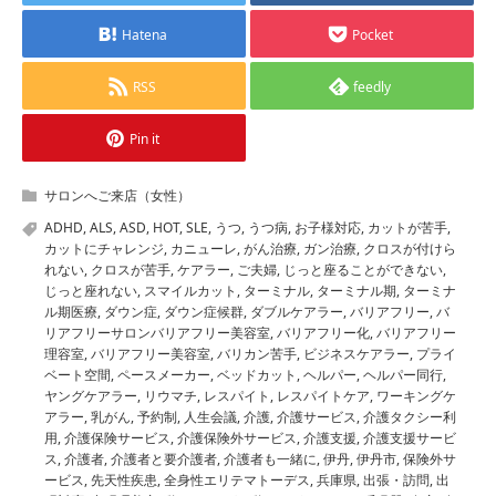
Hatena
Pocket
RSS
feedly
Pin it
サロンへご来店（女性）
ADHD
,
ALS
,
ASD
,
HOT
,
SLE
,
うつ
,
うつ病
,
お子様対応
,
カットが苦手
,
カットにチャレンジ
,
カニューレ
,
がん治療
,
ガン治療
,
クロスが付けら
れない
,
クロスが苦手
,
ケアラー
,
ご夫婦
,
じっと座ることができない
,
じっと座れない
,
スマイルカット
,
ターミナル
,
ターミナル期
,
ターミナ
ル期医療
,
ダウン症
,
ダウン症候群
,
ダブルケアラー
,
バリアフリー
,
バ
リアフリーサロンバリアフリー美容室
,
バリアフリー化
,
バリアフリー
理容室
,
バリアフリー美容室
,
バリカン苦手
,
ビジネスケアラー
,
プライ
ベート空間
,
ペースメーカー
,
ベッドカット
,
ヘルパー
,
ヘルパー同行
,
ヤングケアラー
,
リウマチ
,
レスパイト
,
レスパイトケア
,
ワーキングケ
アラー
,
乳がん
,
予約制
,
人生会議
,
介護
,
介護サービス
,
介護タクシー利
用
,
介護保険サービス
,
介護保険外サービス
,
介護支援
,
介護支援サービ
ス
,
介護者
,
介護者と要介護者
,
介護者も一緒に
,
伊丹
,
伊丹市
,
保険外サ
ービス
,
先天性疾患
,
全身性エリテマトーデス
,
兵庫県
,
出張・訪問
,
出