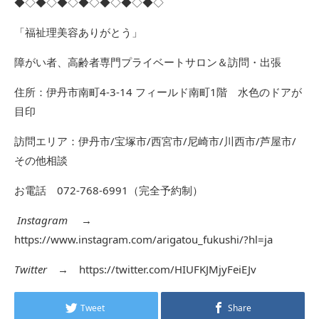
◆◇◆◇◆◇◆◇◆◇◆◇◆◇
「福祉理美容ありがとう」
障がい者、高齢者専門プライベートサロン＆訪問・出張
住所：伊丹市南町4-3-14 フィールド南町1階 水色のドアが
目印
訪問エリア：伊丹市/宝塚市/西宮市/尼崎市/川西市/芦屋市/
その他相談
お電話 072-768-6991（完全予約制）
Instagram
→
https://www.instagram.com/arigatou_fukushi/?hl=ja
Twitter
→
https://twitter.com/HIUFKJMjyFeiEJv
Tweet
Share